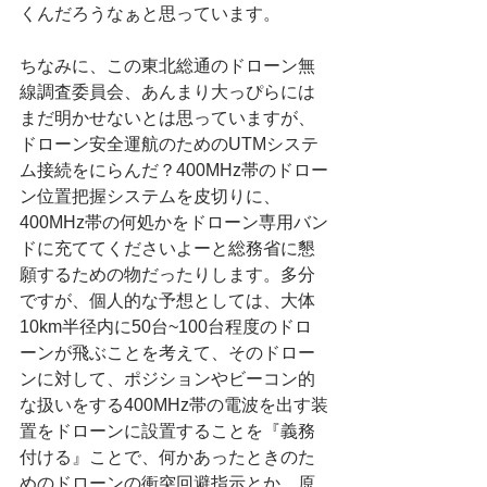
くんだろうなぁと思っています。
ちなみに、この東北総通のドローン無
線調査委員会、あんまり大っぴらには
まだ明かせないとは思っていますが、
ドローン安全運航のためのUTMシステ
ム接続をにらんだ？400MHz帯のドロー
ン位置把握システムを皮切りに、
400MHz帯の何処かをドローン専用バン
ドに充ててくださいよーと総務省に懇
願するための物だったりします。多分
ですが、個人的な予想としては、大体
10km半径内に50台~100台程度のドロ
ーンが飛ぶことを考えて、そのドロー
ンに対して、ポジションやビーコン的
な扱いをする400MHz帯の電波を出す装
置をドローンに設置することを『義務
付ける』ことで、何かあったときのた
めのドローンの衝突回避指示とか、原